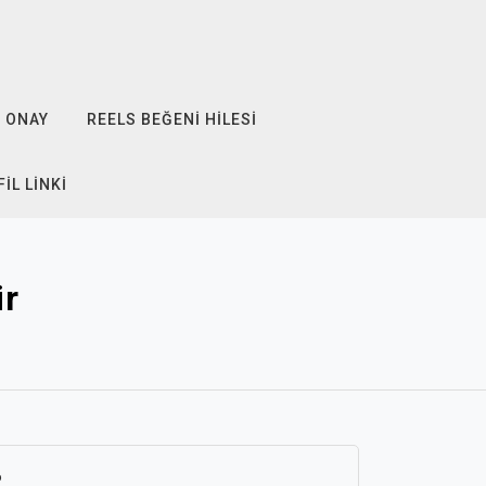
ONAY
REELS BEĞENI HILESI
IL LINKI
ir
6