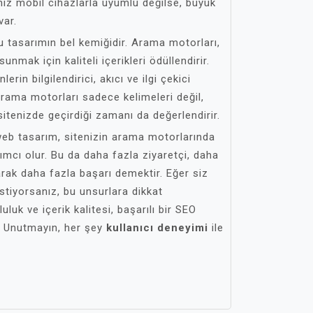
niz mobil cihazlarla uyumlu değilse, büyük
var.
u tasarımın bel kemiğidir. Arama motorları,
sunmak için kaliteli içerikleri ödüllendirir.
erin bilgilendirici, akıcı ve ilgi çekici
arama motorları sadece kelimeleri değil,
sitenizde geçirdiği zamanı da değerlendirir.
eb tasarım, sitenizin arama motorlarında
mcı olur. Bu da daha fazla ziyaretçi, daha
rak daha fazla başarı demektir. Eğer siz
istiyorsanız, bu unsurlara dikkat
uluk ve içerik kalitesi, başarılı bir SEO
ır. Unutmayın, her şey
kullanıcı deneyimi
ile