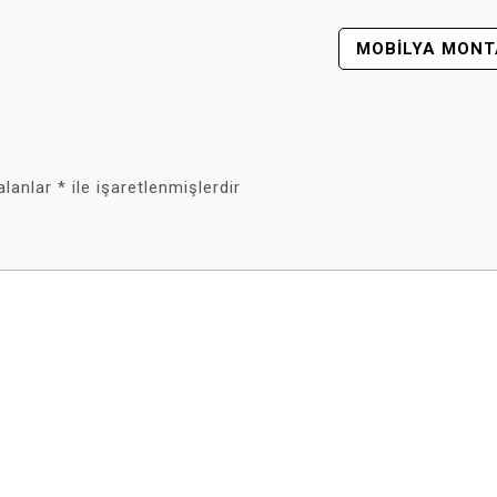
MOBILYA MONT
 alanlar
*
ile işaretlenmişlerdir