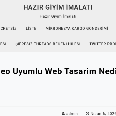
HAZIR GIYIM İMALATI
Hazır Giyim İmalatı
ÜCRETSIZ
LISTE
MIKRONEZYA KARGO GÖNDERIMI
TESI
ŞIFRESIZ THREADS BEĞENI HILESI
TWITTER PROF
eo Uyumlu Web Tasarim Ned
admin
Nisan 6, 202