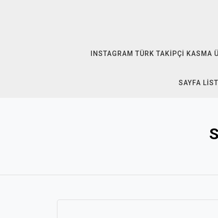
Skip
to
content
INSTAGRAM TÜRK TAKIPÇI KASMA 
SAYFA LIS
S