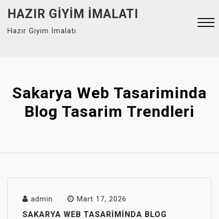
Skip
HAZIR GIYIM İMALATI
to
Hazır Giyim İmalatı
content
Close
Menu
Sakarya Web Tasariminda
Blog Tasarim Trendleri
admin
Mart 17, 2026
SAKARYA WEB TASARIMINDA BLOG