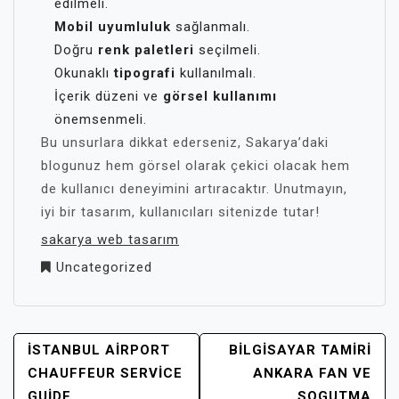
edilmeli.
Mobil uyumluluk
sağlanmalı.
Doğru
renk paletleri
seçilmeli.
Okunaklı
tipografi
kullanılmalı.
İçerik düzeni ve
görsel kullanımı
önemsenmeli.
Bu unsurlara dikkat ederseniz, Sakarya’daki
blogunuz hem görsel olarak çekici olacak hem
de kullanıcı deneyimini artıracaktır. Unutmayın,
iyi bir tasarım, kullanıcıları sitenizde tutar!
sakarya web tasarım
Uncategorized
YAZI
İSTANBUL AIRPORT
BILGISAYAR TAMIRI
GEZINMESI
CHAUFFEUR SERVICE
ANKARA FAN VE
GUIDE
SOGUTMA