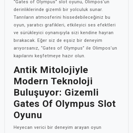
“Gates of Olympus” slot oyunu, Olimpos'un
derinliklerinde gizemli bir yolculuk sunar.
Tanrıların atmosferini hissedebileceğiniz bu
oyun, yaratıcı grafikleri, etkileyici ses efektleri
ve sürükleyici oynanışıyla sizi kendine hayran
bırakacak. Eğer siz de eşsiz bir deneyim
arıyorsanız, “Gates of Olympus” ile Olimpos'un
kapılarını keşfetmeye hazır olun.
Antik Mitolojiyle
Modern Teknoloji
Buluşuyor: Gizemli
Gates Of Olympus Slot
Oyunu
Heyecan verici bir deneyim arayan oyun