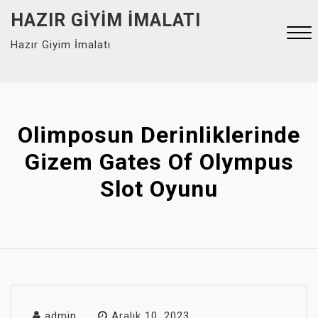
Skip
HAZIR GIYIM İMALATI
to
Hazır Giyim İmalatı
content
Close
Menu
Olimposun Derinliklerinde
Gizem Gates Of Olympus
Slot Oyunu
admin
Aralık 10, 2023