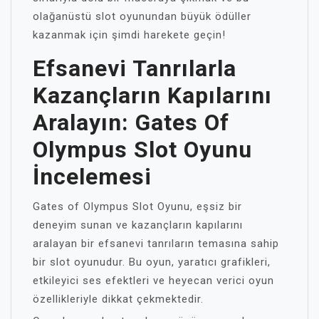
olağanüstü slot oyunundan büyük ödüller
kazanmak için şimdi harekete geçin!
Efsanevi Tanrılarla
Kazançların Kapılarını
Aralayın: Gates Of
Olympus Slot Oyunu
İncelemesi
Gates of Olympus Slot Oyunu, eşsiz bir
deneyim sunan ve kazançların kapılarını
aralayan bir efsanevi tanrıların temasına sahip
bir slot oyunudur. Bu oyun, yaratıcı grafikleri,
etkileyici ses efektleri ve heyecan verici oyun
özellikleriyle dikkat çekmektedir.