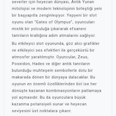
severler için heyecan dünyası, Antik Yunan
mitolojisi ve modern teknolojinin birleştiği yeni
bir başyapıtla zenginleşiyor. Yepyeni bir slot
oyunu olan “Gates of Olympus”, oyuncuları
mistik bir yolculuğa çıkararak efsanevi
tanrıların krallığına adım atmalarını sağlıyor.
Bu etkileyici slot oyununda, göz alıcı grafikler
ve etkileyici ses efektleri ile gerçeküstü bir
atmosfer yaratılmıştır. Oyuncular, Zeus,
Poseidon, Hades ve diğer antik tanrıların
bulunduğu muhteşem sembollerle dolu bir
makarada dönen bir dünyaya dalacaklar. Bu
oyunun en önemli özelliklerinden biri ise her
dönüşte kazanan kombinasyonların patlamaya
yol açmasıdır. Bu da oyunculara büyük
kazanma potansiyeli sunar ve heyecan
seviyesini üst noktalara çıkarır.