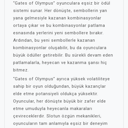
“Gates of Olympus” oyunculara eşsiz bir ödül
sistemi sunar. Her dönüşte, sembollerin yan
yana gelmesiyle kazanan kombinasyonlar
ortaya çıkar ve bu kombinasyonlar patlama
esnasında yerlerini yeni sembollere bırakır.
Ardından, bu yeni sembollerle kazanan
kombinasyonlar oluşabilir, bu da oyunculara
büyük ödüller getirebilir. Bu sürekli devam eden
patlamalarla, heyecan ve kazanma şansı hiç
bitmez.
“Gates of Olympus” ayrıca yüksek volatiliteye
sahip bir oyun olduğundan, büyük kazançlar
elde etme potansiyeli oldukça yüksektir.
Oyuncular, her dönüşte büyük bir zafer elde
etme umuduyla heyecanla makaraları
çevireceklerdir. Slotun özgün mekanikleri,
oyuncuların tam anlamıyla eşsiz bir deneyim