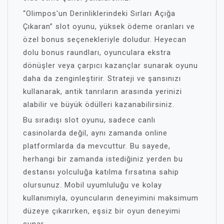
“Olimpos'un Derinliklerindeki Sırları Açığa
Çıkaran” slot oyunu, yüksek ödeme oranları ve
özel bonus seçenekleriyle doludur. Heyecan
dolu bonus raundları, oyunculara ekstra
dönüşler veya çarpıcı kazançlar sunarak oyunu
daha da zenginleştirir. Strateji ve şansınızı
kullanarak, antik tanrıların arasında yerinizi
alabilir ve büyük ödülleri kazanabilirsiniz.
Bu sıradışı slot oyunu, sadece canlı
casinolarda değil, aynı zamanda online
platformlarda da mevcuttur. Bu sayede,
herhangi bir zamanda istediğiniz yerden bu
destansı yolculuğa katılma fırsatına sahip
olursunuz. Mobil uyumluluğu ve kolay
kullanımıyla, oyuncuların deneyimini maksimum
düzeye çıkarırken, eşsiz bir oyun deneyimi