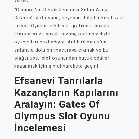
sunar.
“Olimpos'un Derinliklerindeki Sırları Açığa
Çıkaran” slot oyunu, heyecan dolu bir keşif vaat
ediyor. Oyunun etkileyici grafikleri, büyülü
atmosferi ve büyük kazanç potansiyeliyle
oyuncuları cezbediyor. Antik Olimpos'un
sırlarıyla dolu bir maceraya çıkmak ve bu
olağanüstü slot oyunundan büyük ödüller
kazanmak için şimdi harekete geçin!
Efsanevi Tanrılarla
Kazançların Kapılarını
Aralayın: Gates Of
Olympus Slot Oyunu
İncelemesi