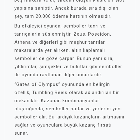
beş makara ve üç sıradan oluşan klasik bir slot
yapısına sahiptir. Ancak burada sıra dışı olan
şey, tam 20.000 ödeme hattının olmasıdır.
Bu etkileyici oyunda, semboller tanrı ve
tanrıçalarla süslenmiştir. Zeus, Poseidon,
Athena ve diğerleri gibi meşhur tanrılar
makaralarda yer alırken, altın kaplamalı
semboller de göze çarpar. Bunun yanı sıra,
yıldırımlar, şimşekler ve bulutlar gibi semboller
de oyunda rastlanan diğer unsurlardır.
“Gates of Olympus” oyununda en belirgin
özellik, Tumbling Reels olarak adlandırılan bir
mekaniktir. Kazanan kombinasyonlar
oluştuğunda, semboller patlar ve yerlerini yeni
semboller alır. Bu, ardışık kazançların artmasını
sağlar ve oyunculara büyük kazanç fırsatı
sunar.