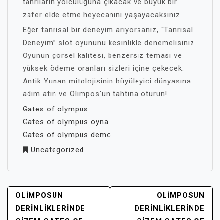
tanrıların yolculuğuna çıkacak ve büyük bir
zafer elde etme heyecanını yaşayacaksınız.
Eğer tanrısal bir deneyim arıyorsanız, “Tanrısal
Deneyim” slot oyununu kesinlikle denemelisiniz.
Oyunun görsel kalitesi, benzersiz teması ve
yüksek ödeme oranları sizleri içine çekecek.
Antik Yunan mitolojisinin büyüleyici dünyasına
adım atın ve Olimpos'un tahtına oturun!
Gates of olympus
Gates of olympus oyna
Gates of olympus demo
Uncategorized
YAZI
OLIMPOSUN
OLIMPOSUN
GEZINMESI
DERINLIKLERINDE
DERINLIKLERINDE