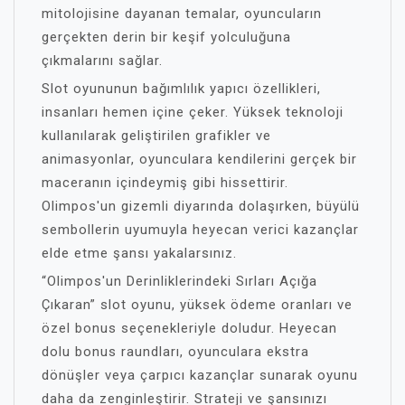
mitolojisine dayanan temalar, oyuncuların
gerçekten derin bir keşif yolculuğuna
çıkmalarını sağlar.
Slot oyununun bağımlılık yapıcı özellikleri,
insanları hemen içine çeker. Yüksek teknoloji
kullanılarak geliştirilen grafikler ve
animasyonlar, oyunculara kendilerini gerçek bir
maceranın içindeymiş gibi hissettirir.
Olimpos'un gizemli diyarında dolaşırken, büyülü
sembollerin uyumuyla heyecan verici kazançlar
elde etme şansı yakalarsınız.
“Olimpos'un Derinliklerindeki Sırları Açığa
Çıkaran” slot oyunu, yüksek ödeme oranları ve
özel bonus seçenekleriyle doludur. Heyecan
dolu bonus raundları, oyunculara ekstra
dönüşler veya çarpıcı kazançlar sunarak oyunu
daha da zenginleştirir. Strateji ve şansınızı