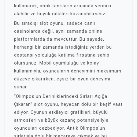
kullanarak, antik tanrıların arasında yerinizi
alabilir ve büyük ödülleri kazanabilirsiniz.
Bu sıradışı slot oyunu, sadece canlı
casinolarda değil, aynı zamanda online
platformlarda da mevcuttur. Bu sayede,
herhangi bir zamanda istediğiniz yerden bu
destansı yolculuğa katılma fırsatına sahip
olursunuz. Mobil uyumluluğu ve kolay
kullanımıyla, oyuncuların deneyimini maksimum
düzeye çıkarırken, eşsiz bir oyun deneyimi
sunar.
“Olimpos'un Derinliklerindeki Sırları Açığa
Çıkaran” slot oyunu, heyecan dolu bir keşif vaat
ediyor. Oyunun etkileyici grafikleri, büyülü
atmosferi ve büyük kazanç potansiyeliyle
oyuncuları cezbediyor. Antik Olimpos'un
sırlarıyla dolu bir maceraya çıkmak ve bu