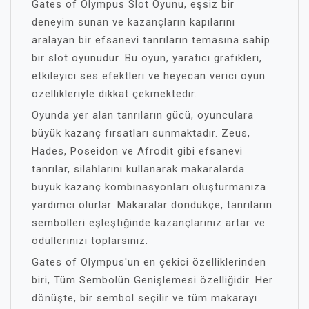
Gates of Olympus Slot Oyunu, eşsiz bir
deneyim sunan ve kazançların kapılarını
aralayan bir efsanevi tanrıların temasına sahip
bir slot oyunudur. Bu oyun, yaratıcı grafikleri,
etkileyici ses efektleri ve heyecan verici oyun
özellikleriyle dikkat çekmektedir.
Oyunda yer alan tanrıların gücü, oyunculara
büyük kazanç fırsatları sunmaktadır. Zeus,
Hades, Poseidon ve Afrodit gibi efsanevi
tanrılar, silahlarını kullanarak makaralarda
büyük kazanç kombinasyonları oluşturmanıza
yardımcı olurlar. Makaralar döndükçe, tanrıların
sembolleri eşleştiğinde kazançlarınız artar ve
ödüllerinizi toplarsınız.
Gates of Olympus'un en çekici özelliklerinden
biri, Tüm Sembolün Genişlemesi özelliğidir. Her
dönüşte, bir sembol seçilir ve tüm makarayı