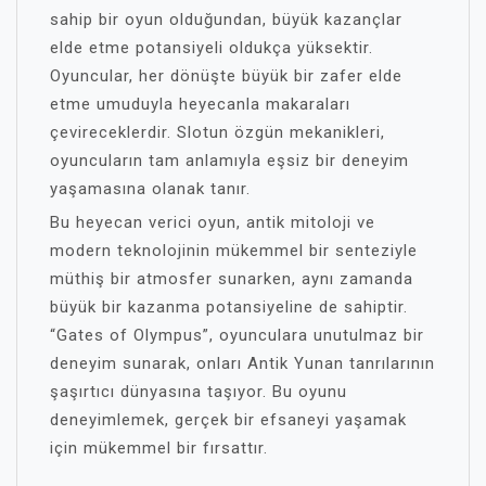
sahip bir oyun olduğundan, büyük kazançlar
elde etme potansiyeli oldukça yüksektir.
Oyuncular, her dönüşte büyük bir zafer elde
etme umuduyla heyecanla makaraları
çevireceklerdir. Slotun özgün mekanikleri,
oyuncuların tam anlamıyla eşsiz bir deneyim
yaşamasına olanak tanır.
Bu heyecan verici oyun, antik mitoloji ve
modern teknolojinin mükemmel bir senteziyle
müthiş bir atmosfer sunarken, aynı zamanda
büyük bir kazanma potansiyeline de sahiptir.
“Gates of Olympus”, oyunculara unutulmaz bir
deneyim sunarak, onları Antik Yunan tanrılarının
şaşırtıcı dünyasına taşıyor. Bu oyunu
deneyimlemek, gerçek bir efsaneyi yaşamak
için mükemmel bir fırsattır.