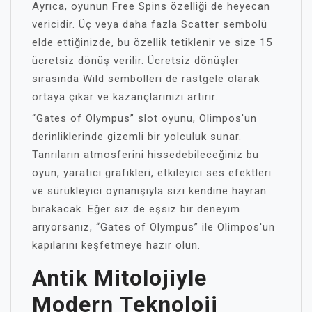
Ayrıca, oyunun Free Spins özelliği de heyecan
vericidir. Üç veya daha fazla Scatter sembolü
elde ettiğinizde, bu özellik tetiklenir ve size 15
ücretsiz dönüş verilir. Ücretsiz dönüşler
sırasında Wild sembolleri de rastgele olarak
ortaya çıkar ve kazançlarınızı artırır.
“Gates of Olympus” slot oyunu, Olimpos'un
derinliklerinde gizemli bir yolculuk sunar.
Tanrıların atmosferini hissedebileceğiniz bu
oyun, yaratıcı grafikleri, etkileyici ses efektleri
ve sürükleyici oynanışıyla sizi kendine hayran
bırakacak. Eğer siz de eşsiz bir deneyim
arıyorsanız, “Gates of Olympus” ile Olimpos'un
kapılarını keşfetmeye hazır olun.
Antik Mitolojiyle
Modern Teknoloji