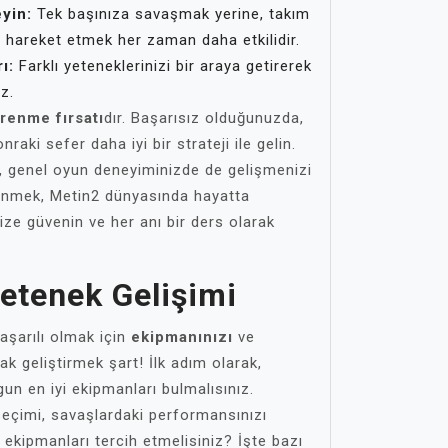
yin:
Tek başınıza savaşmak yerine, takım
i hareket etmek her zaman daha etkilidir.
ı:
Farklı yeteneklerinizi bir araya getirerek
iz.
renme fırsatı
dır. Başarısız olduğunuzda,
raki sefer daha iyi bir strateji ile gelin.
, genel oyun deneyiminizde de gelişmenizi
şünmek, Metin2 dünyasında hayatta
ize güvenin ve her anı bir ders olarak
etenek Gelişimi
şarılı olmak için
ekipmanınızı
ve
ak geliştirmek şart! İlk adım olarak,
gun en iyi ekipmanları bulmalısınız.
eçimi, savaşlardaki performansınızı
i ekipmanları tercih etmelisiniz? İşte bazı