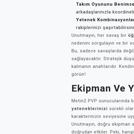
Takım Oyununu Benimse
arkadaşlarınızla koordinel
Yetenek Kombinasyonlar
rakiplerinizi şaşırtabilirsin
Unutmayın, her savaş bir
öğ
nedenini sorgulayın ve bir son
Bu, sadece savaşlarda değil
sağlayacaktır. Stratejik dü
kalmanın anahtarıdır. Kendin
görün!
Ekipman Ve Y
Metin2 PVP sunucularında ba
yeteneklerinizi
sürekli olar
karakterinizin seviyesine uy
Unutmayın, doğru ekipman s
doğrudan etkiler. Peki, hang