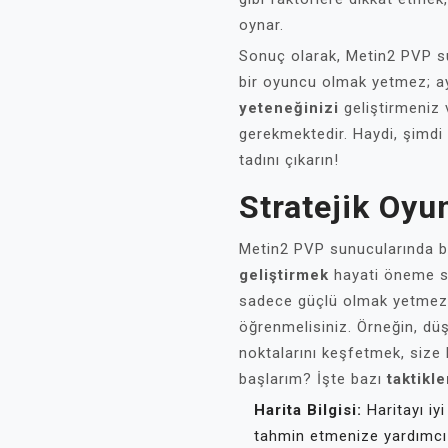
oynar.
Sonuç olarak, Metin2 PVP su
bir oyuncu olmak yetmez; 
yeteneğinizi
geliştirmeniz 
gerekmektedir. Haydi, şimdi 
tadını çıkarın!
Stratejik Oyun
Metin2 PVP sunucularında ba
geliştirmek
hayati öneme sah
sadece güçlü olmak yetmez;
öğrenmelisiniz. Örneğin, düş
noktalarını keşfetmek, size b
başlarım? İşte bazı
taktikle
Harita Bilgisi:
Haritayı iy
tahmin etmenize yardımcı 