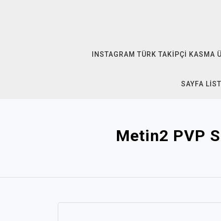
Skip
to
content
INSTAGRAM TÜRK TAKIPÇI KASMA 
SAYFA LIS
Metin2 PVP Se