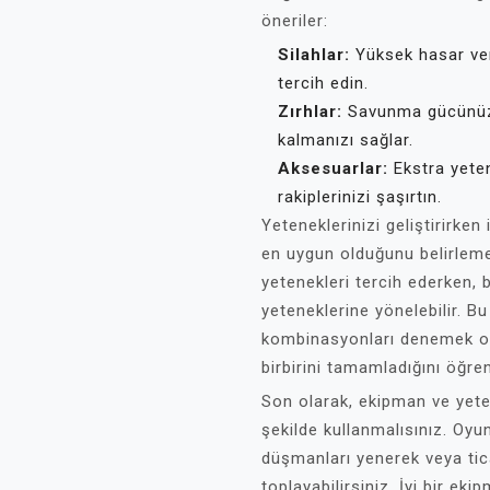
öneriler:
Silahlar:
Yüksek hasar ver
tercih edin.
Zırhlar:
Savunma gücünüzü 
kalmanızı sağlar.
Aksesuarlar:
Ekstra yeten
rakiplerinizi şaşırtın.
Yeteneklerinizi geliştirirken
en uygun olduğunu belirlemel
yetenekleri tercih ederken, 
yeteneklerine yönelebilir. 
kombinasyonları denemek ol
birbirini tamamladığını öğre
Son olarak, ekipman ve yete
şekilde kullanmalısınız. Oyu
düşmanları yenerek veya tic
toplayabilirsiniz. İyi bir e