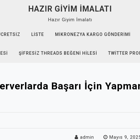
HAZIR GIYIM İMALATI
Hazır Giyim İmalatı
ÜCRETSIZ
LISTE
MIKRONEZYA KARGO GÖNDERIMI
TESI
ŞIFRESIZ THREADS BEĞENI HILESI
TWITTER PROF
rverlarda Başarı İçin Yapma
admin
Mayıs 9, 202