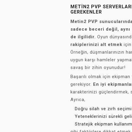
METIN2 PVP SERVERLAR
GEREKENLER
Metin2 PVP sunucularında 
sadece beceri değil, aynı
de ilgilidir.
Oyun dünyasında 
rakiplerinizi alt etmek
için
Örneğin, düşmanlarınızın har
uygun karşı hamleler yapmak,
savaş bir zihin oyunudur!
Başarılı olmak için ekipman
gerekiyor.
En iyi ekipmanla
karakterinizi güçlendirmek, 
Ayrıca,
Doğru silah ve zırh seçimi
Yeteneklerinizi sürekli gel
Stratejik ekipman kullanım
gibi faktörlere dikkat etmek