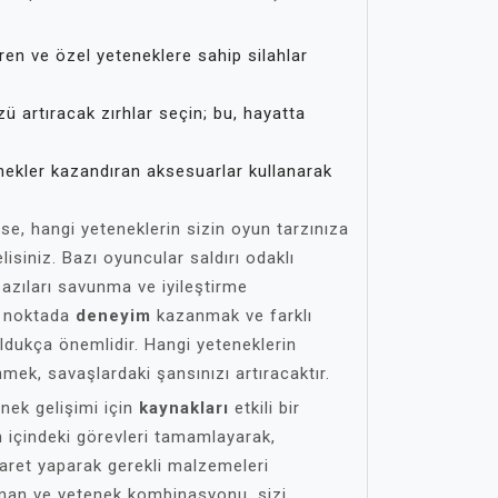
en ve özel yeteneklere sahip silahlar
artıracak zırhlar seçin; bu, hayatta
ekler kazandıran aksesuarlar kullanarak
 ise, hangi yeteneklerin sizin oyun tarzınıza
isiniz. Bazı oyuncular saldırı odaklı
bazıları savunma ve iyileştirme
Bu noktada
deneyim
kazanmak ve farklı
dukça önemlidir. Hangi yeteneklerin
nmek, savaşlardaki şansınızı artıracaktır.
nek gelişimi için
kaynakları
etkili bir
n içindeki görevleri tamamlayarak,
aret yaparak gerekli malzemeleri
kipman ve yetenek kombinasyonu, sizi