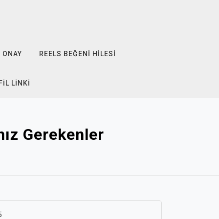
ONAY
REELS BEĞENI HILESI
IL LINKI
nız Gerekenler
5