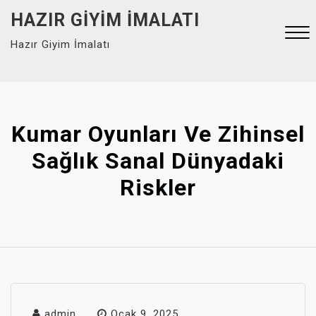
Skip
HAZIR GIYIM İMALATI
to
Hazır Giyim İmalatı
content
Close
Menu
Kumar Oyunları Ve Zihinsel
Sağlık Sanal Dünyadaki
Riskler
admin
Ocak 9, 2025