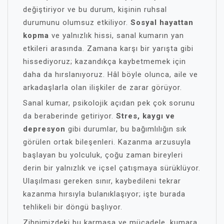
değiştiriyor ve bu durum, kişinin ruhsal
durumunu olumsuz etkiliyor.
Sosyal hayattan
kopma
ve yalnızlık hissi, sanal kumarın yan
etkileri arasında. Zamana karşı bir yarışta gibi
hissediyoruz; kazandıkça kaybetmemek için
daha da hırslanıyoruz. Hâl böyle olunca, aile ve
arkadaşlarla olan ilişkiler de zarar görüyor.
Sanal kumar, psikolojik açıdan pek çok sorunu
da beraberinde getiriyor.
Stres, kaygı ve
depresyon
gibi durumlar, bu bağımlılığın sık
görülen ortak bileşenleri. Kazanma arzusuyla
başlayan bu yolculuk, çoğu zaman bireyleri
derin bir yalnızlık ve içsel çatışmaya sürüklüyor.
Ulaşılması gereken sınır, kaybedileni tekrar
kazanma hırsıyla bulanıklaşıyor; işte burada
tehlikeli bir döngü başlıyor.
Zihnimizdeki bu karmaşa ve mücadele, kumara