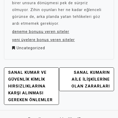
birer unsura dönüşmesi pek de sürpriz
olmuyor. Zihin oyunları her ne kadar eğlenceli
görünse de, arka planda yatan tehlikeleri göz
ardı etmemek gerekiyor.
deneme bonusu veren siteler
yeni üyelere bonus veren siteler
Uncategorized
YAZI
SANAL KUMAR VE
SANAL KUMARIN
GEZINMESI
GÜVENLIK KIMLIK
AILE İLIŞKILERINE
HIRSIZLIKLARINA
OLAN ZARARLARI
KARŞI ALINMASI
GEREKEN ÖNLEMLER