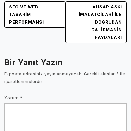
YAZI
SEO VE WEB
AHSAP ASKI
GEZINMESI
TASARIM
İMALATCILARI İLE
PERFORMANSI
DOGRUDAN
CALISMANIN
FAYDALARI
Bir Yanıt Yazın
E-posta adresiniz yayınlanmayacak.
Gerekli alanlar
*
ile
işaretlenmişlerdir
Yorum
*