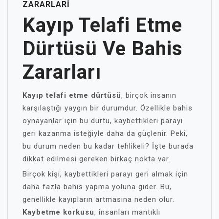
ZARARLARI
Kayıp Telafi Etme
Dürtüsü Ve Bahis
Zararları
Kayıp telafi etme dürtüsü
, birçok insanın
karşılaştığı yaygın bir durumdur. Özellikle bahis
oynayanlar için bu dürtü, kaybettikleri parayı
geri kazanma isteğiyle daha da güçlenir. Peki,
bu durum neden bu kadar tehlikeli? İşte burada
dikkat edilmesi gereken birkaç nokta var.
Birçok kişi, kaybettikleri parayı geri almak için
daha fazla bahis yapma yoluna gider. Bu,
genellikle kayıpların artmasına neden olur.
Kaybetme korkusu
, insanları mantıklı