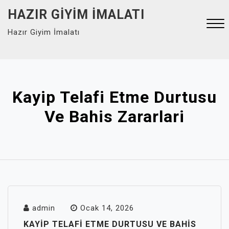
Skip
HAZIR GIYIM İMALATI
to
Hazır Giyim İmalatı
content
Close
Menu
Kayip Telafi Etme Durtusu
Ve Bahis Zararlari
admin
Ocak 14, 2026
KAYIP TELAFI ETME DURTUSU VE BAHIS