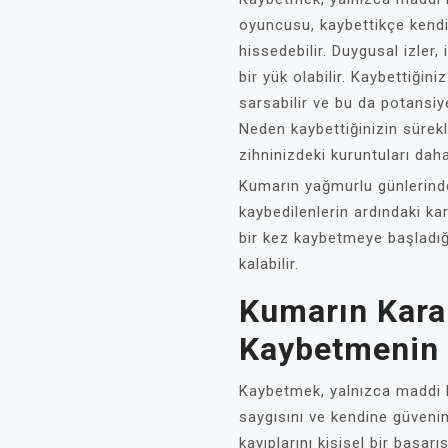
oyuncusu, kaybettikçe kendin
hissedebilir. Duygusal izler,
bir yük olabilir. Kaybettiğini
sarsabilir ve bu da potansiye
Neden kaybettiğinizin sürek
zihninizdeki kuruntuları daha
Kumarın yağmurlu günlerinde
kaybedilenlerin ardındaki ka
bir kez kaybetmeye başladığı
kalabilir.
Kumarın Kara
Kaybetmenin P
Kaybetmek, yalnızca maddi ka
saygısını ve kendine güvenin
kayıplarını kişisel bir başar