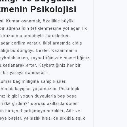
menin Psikolojisi
si
: Kumar oynamak, özellikle büyük
bir adrenalinin tetiklenmesine yol açar. İlk
ını kazanma umuduyla sürüklerken,
dar gerilim yaratır. İkisi arasında gidiş
lılığı bu döngüyü besler. Kazanmanın
ybolabilirken, kaybettiğinizde hissettiğiniz
 katlanarak artar. Kaybettiğiniz her bir
 bir yaraya dönüşebilir.
Kumar bağımlılığına sahip kişiler,
 maddi kayıplar yaşamazlar. Psikolojik
lnızlık gibi yoğun duygularla baş başa
r riske girdim?” sorusu akıllarda döner
in bir içsel çatışmaya sürükler. Aile ve
ye başlar, yalnızlık hissi de sıklıkla eşlik