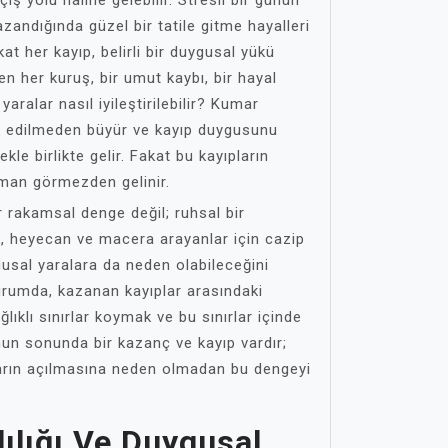
çış yolu haline gelebilir. Stresli bir günün
zandığında güzel bir tatile gitme hayalleri
kat her kayıp, belirli bir duygusal yükü
en her kuruş, bir umut kaybı, bir hayal
 yaralar nasıl iyileştirilebilir? Kumar
k edilmeden büyür ve kayıp duygusunu
le birlikte gelir. Fakat bu kayıpların
man görmezden gelinir.
 rakamsal denge değil; ruhsal bir
, heyecan ve macera arayanlar için cazip
usal yaralara da neden olabileceğini
rumda, kazanan kayıplar arasındaki
ıklı sınırlar koymak ve bu sınırlar içinde
un sonunda bir kazanç ve kayıp vardır;
ların açılmasına neden olmadan bu dengeyi
ılığı Ve Duygusal