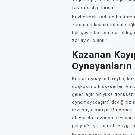
faktörlerden biridir.
Kaybetmek sadece bir kumar
zamanda kişinin ruhsal sağlı
her şeyin bir dengesi olduğ
zorlayıcı olabilir.
Kazanan Kayı
Oynayanların G
Kumar oynayan bireyler, kaz
coşkusunu hissederler. Ancak
gelen ağır bir yüke dönüşebi
oynamayacağım” dediğiniz 
arzusuyla karışır. Bu döngü, 
oluyor da kazanan kayıplar, 
geliyor? İşte burada kaygı d