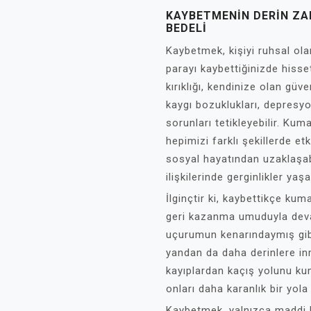
KAYBETMENIN DERIN ZA
BEDELI
Kaybetmek, kişiyi ruhsal olar
parayı kaybettiğinizde hisset
kırıklığı, kendinize olan güve
kaygı bozuklukları, depresyo
sorunları tetikleyebilir. Kuma
hepimizi farklı şekillerde et
sosyal hayatından uzaklaşabi
ilişkilerinde gerginlikler yaşa
İlginçtir ki, kaybettikçe kuma
geri kazanma umuduyla deva
uçurumun kenarındaymış gib
yandan da daha derinlere i
kayıplardan kaçış yolunu ku
onları daha karanlık bir yola 
Kaybetmek, yalnızca maddi ka