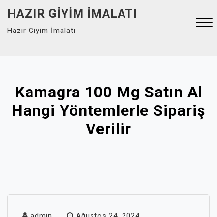
Skip
HAZIR GIYIM İMALATI
to
Hazır Giyim İmalatı
content
Close
Menu
Kamagra 100 Mg Satın Al
Hangi Yöntemlerle Sipariş
Verilir
admin
Ağustos 24, 2024