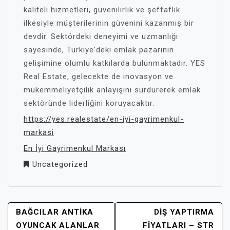
kaliteli hizmetleri, güvenilirlik ve şeffaflık
ilkesiyle müşterilerinin güvenini kazanmış bir
devdir. Sektördeki deneyimi ve uzmanlığı
sayesinde, Türkiye'deki emlak pazarının
gelişimine olumlu katkılarda bulunmaktadır. YES
Real Estate, gelecekte de inovasyon ve
mükemmeliyetçilik anlayışını sürdürerek emlak
sektöründe liderliğini koruyacaktır.
https://yes.realestate/en-iyi-gayrimenkul-
markasi
En İyi Gayrimenkul Markası
Uncategorized
YAZI
BAĞCILAR ANTIKA
DIŞ YAPTIRMA
GEZINMESI
OYUNCAK ALANLAR
FIYATLARI – STR