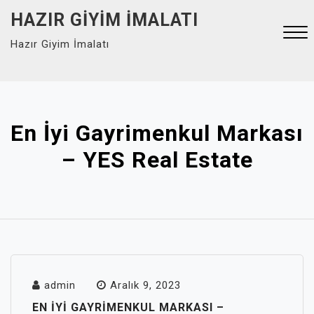
Skip
HAZIR GIYIM İMALATI
to
Hazır Giyim İmalatı
content
Close
Menu
En İyi Gayrimenkul Markası
– YES Real Estate
admin
Aralık 9, 2023
EN İYI GAYRIMENKUL MARKASI –