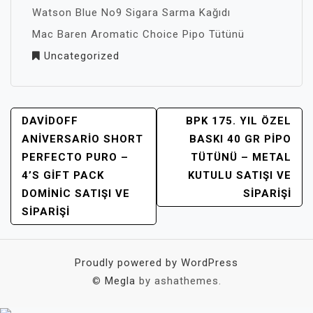
Watson Blue No9 Sigara Sarma Kağıdı
Mac Baren Aromatic Choice Pipo Tütünü
Uncategorized
YAZI
DAVIDOFF
BPK 175. YIL ÖZEL
GEZINMESI
ANIVERSARIO SHORT
BASKI 40 GR PIPO
PERFECTO PURO –
TÜTÜNÜ – METAL
4’S GIFT PACK
KUTULU SATIŞI VE
DOMİNİC SATIŞI VE
SIPARIŞI
SIPARIŞI
Proudly powered by WordPress
©
Megla
by ashathemes.