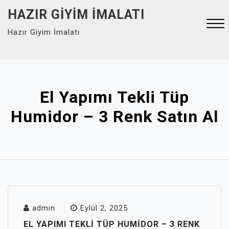
Skip
HAZIR GIYIM İMALATI
to
Hazır Giyim İmalatı
content
Close
Menu
El Yapımı Tekli Tüp
Humidor – 3 Renk Satın Al
admin
Eylül 2, 2025
EL YAPIMI TEKLI TÜP HUMIDOR – 3 RENK