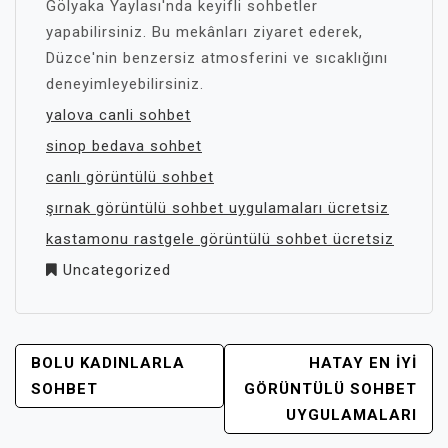
Gölyaka Yaylası'nda keyifli sohbetler
yapabilirsiniz. Bu mekânları ziyaret ederek,
Düzce'nin benzersiz atmosferini ve sıcaklığını
deneyimleyebilirsiniz.
yalova canli sohbet
sinop bedava sohbet
canlı görüntülü sohbet
şırnak görüntülü sohbet uygulamaları ücretsiz
kastamonu rastgele görüntülü sohbet ücretsiz
Uncategorized
YAZI
BOLU KADINLARLA
HATAY EN İYI
GEZINMESI
SOHBET
GÖRÜNTÜLÜ SOHBET
UYGULAMALARI