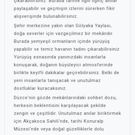
çıkarabilirsiniz. Burada tarihle ilgili ilginç anılar
paylaşabilir ve geçmişin izlerini sürerken fikir
alışverişinde bulunabilirsiniz.
Şehir merkezine yakın olan Gölyaka Yaylası,
doğa severler için vazgeçilmez bir mekândır.
Burada yemyeşil ormanların içinde yürüyüş
yapabilir ve temiz havanın tadını çıkarabilirsiniz.
Yürüyüş esnasında yanınızdaki insanlarla
konuşarak, doğanın büyüleyici atmosferinde
birlikte keyifli dakikalar geçirebilirsiniz. Belki de
yeni insanlarla tanışacak ve unutulmaz
dostluklar kuracaksınız.
Düzce'nin gözde mekânlarındaki sohbet dozu,
herkesin beklentisini karşılayacak şekilde
zengin ve çeşitlidir. Unutulmaz anılar biriktirmek
için Akçakoca Sahili'nde, tarihi Konuralp
Müzesi'nde veya doğal güzelliklerle dolu