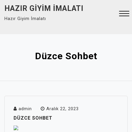
Skip
HAZIR GIYIM İMALATI
to
Hazır Giyim İmalatı
content
Close
Menu
Düzce Sohbet
admin
Aralık 22, 2023
DÜZCE SOHBET