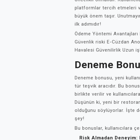
platformlar tercih etmeleri 
büyük önem taşır. Unutmayın,
ilk adımıdır!
Ödeme Yöntemi Avantajları D
Güvenlik riski E-Cüzdan Ano
Havalesi Güvenilirlik Uzun i
Deneme Bonu
Deneme bonusu, yeni kullanıc
tür teşvik aracıdır. Bu bonus
birlikte verilir ve kullanıcı
Düşünün ki, yeni bir restoran
olduğunu söylüyorlar. İşte 
şey!
Bu bonuslar, kullanıcılara çe
Risk Almadan Deneyim: