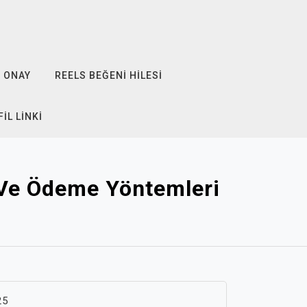
ONAY
REELS BEĞENI HILESI
IL LINKI
 Ve Ödeme Yöntemleri
25