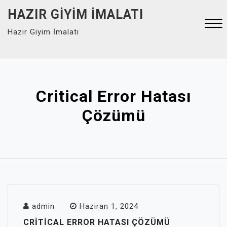
Skip
HAZIR GIYIM İMALATI
to
Hazır Giyim İmalatı
content
Close
Menu
Critical Error Hatası
Çözümü
admin
Haziran 1, 2024
CRITICAL ERROR HATASI ÇÖZÜMÜ