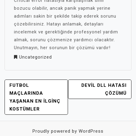
Critical error hatasıyla karşılaşmak sinir
bozucu olabilir, ancak panik yapmak yerine
adımları sakin bir şekilde takip ederek sorunu
çözebilirsiniz. Hatayı anlamak, detayları
incelemek ve gerektiğinde profesyonel yardım
almak, sorunu çözmenize yardımcı olacaktır.
Unutmayın, her sorunun bir çözümü vardır!
Uncategorized
YAZI
FUTBOL
DEVIL DLL HATASI
GEZINMESI
MAÇLARINDA
ÇÖZÜMÜ
YAŞANAN EN İLGINÇ
KOSTÜMLER
Proudly powered by WordPress