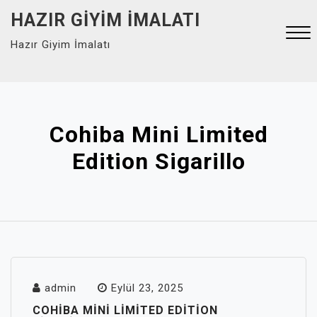
Skip
HAZIR GIYIM İMALATI
to
Hazır Giyim İmalatı
content
Close
Menu
Cohiba Mini Limited
Edition Sigarillo
admin
Eylül 23, 2025
COHIBA MINI LIMITED EDITION