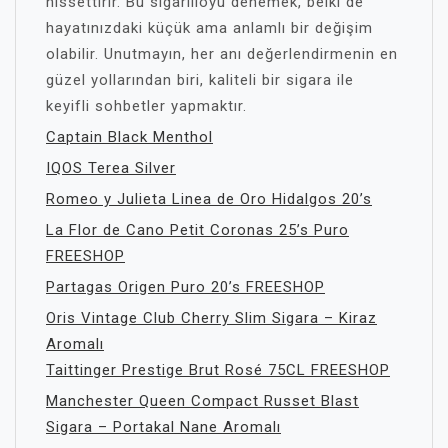
hissettirir. Bu sigarilloyu denemek, belki de
hayatınızdaki küçük ama anlamlı bir değişim
olabilir. Unutmayın, her anı değerlendirmenin en
güzel yollarından biri, kaliteli bir sigara ile
keyifli sohbetler yapmaktır.
Captain Black Menthol
IQOS Terea Silver
Romeo y Julieta Linea de Oro Hidalgos 20’s
La Flor de Cano Petit Coronas 25’s Puro
FREESHOP
Partagas Origen Puro 20’s FREESHOP
Oris Vintage Club Cherry Slim Sigara – Kiraz
Aromalı
Taittinger Prestige Brut Rosé 75CL FREESHOP
Manchester Queen Compact Russet Blast
Sigara – Portakal Nane Aromalı