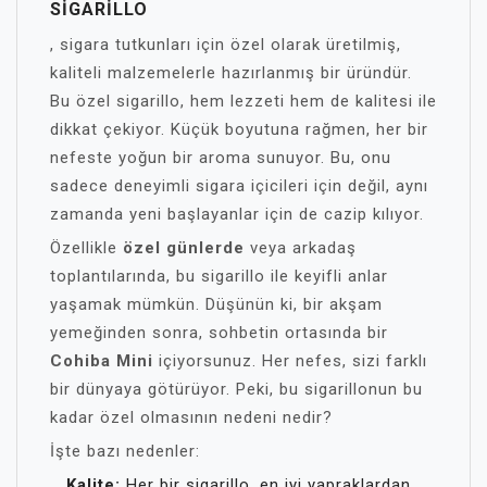
SIGARILLO
, sigara tutkunları için özel olarak üretilmiş,
kaliteli malzemelerle hazırlanmış bir üründür.
Bu özel sigarillo, hem lezzeti hem de kalitesi ile
dikkat çekiyor. Küçük boyutuna rağmen, her bir
nefeste yoğun bir aroma sunuyor. Bu, onu
sadece deneyimli sigara içicileri için değil, aynı
zamanda yeni başlayanlar için de cazip kılıyor.
Özellikle
özel günlerde
veya arkadaş
toplantılarında, bu sigarillo ile keyifli anlar
yaşamak mümkün. Düşünün ki, bir akşam
yemeğinden sonra, sohbetin ortasında bir
Cohiba Mini
içiyorsunuz. Her nefes, sizi farklı
bir dünyaya götürüyor. Peki, bu sigarillonun bu
kadar özel olmasının nedeni nedir?
İşte bazı nedenler:
Kalite:
Her bir sigarillo, en iyi yapraklardan