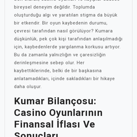
bireysel deneyim değildir. Toplumda
oluşturduğu algı ve yaratılan stigma da büyük
bir etkendir. Bir oyun kaybedenin durumu,
çevresi tarafından nasıl görülüyor? Kumara
düşkünlük, pek çok kişi tarafından anlaşılmadığı
için, kaybedenlerde yargılanma korkusu artıyor.
Bu da zamanla yalnızlığın ve çaresizliğin
derinleşmesine sebep olur. Her
kaybettiklerinde, belki de bir başkasına
anlatamadıkları, içinde sakladıkları bir hikaye
daha oluşur.
Kumar Bilançosu:
Casino Oyunlarının
Finansal İflası Ve
Sonuçları