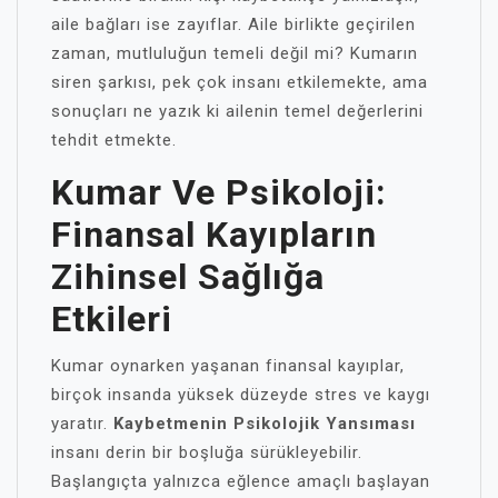
aile bağları ise zayıflar. Aile birlikte geçirilen
zaman, mutluluğun temeli değil mi? Kumarın
siren şarkısı, pek çok insanı etkilemekte, ama
sonuçları ne yazık ki ailenin temel değerlerini
tehdit etmekte.
Kumar Ve Psikoloji:
Finansal Kayıpların
Zihinsel Sağlığa
Etkileri
Kumar oynarken yaşanan finansal kayıplar,
birçok insanda yüksek düzeyde stres ve kaygı
yaratır.
Kaybetmenin Psikolojik Yansıması
insanı derin bir boşluğa sürükleyebilir.
Başlangıçta yalnızca eğlence amaçlı başlayan