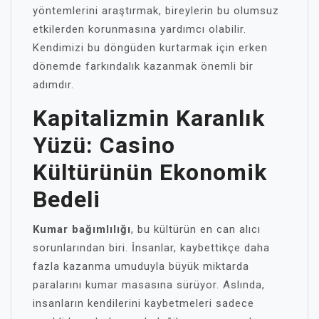
yöntemlerini araştırmak, bireylerin bu olumsuz
etkilerden korunmasına yardımcı olabilir.
Kendimizi bu döngüden kurtarmak için erken
dönemde farkındalık kazanmak önemli bir
adımdır.
Kapitalizmin Karanlık
Yüzü: Casino
Kültürünün Ekonomik
Bedeli
Kumar bağımlılığı
, bu kültürün en can alıcı
sorunlarından biri. İnsanlar, kaybettikçe daha
fazla kazanma umuduyla büyük miktarda
paralarını kumar masasına sürüyor. Aslında,
insanların kendilerini kaybetmeleri sadece