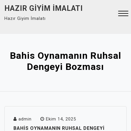
Skip
HAZIR GIYIM İMALATI
to
Hazır Giyim İmalatı
content
Close
Menu
Bahis Oynamanın Ruhsal
Dengeyi Bozması
admin
Ekim 14, 2025
BAHIS OYNAMANIN RUHSAL DENGEYI