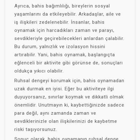
Ayrıca, bahis bağımlılığı, bireylerin sosyal
yaşamlarını da etkileyebilir. Arkadaşlar, aile ve
iş ilişkileri zedelenebilir. İnsanlar, bahis
oynamak için harcadıkları zaman ve parayı,
sevdikleriyle geçirebilecekleri anlardan çalabilir.
Bu durum, yalnızlık ve izolasyon hissini
artırabilir. Yani, bahis oynamak, başlangıçta
eğlenceli bir aktivite gibi görünse de, sonuçları
oldukça yıkıcı olabilir.
Ruhsal dengeyi korumak için, bahis oynamadan
uzak durmak en iyisi. Eğer bu aktiviteye ilgi
duyuyorsanız, sınırlar koymak ve dikkatli olmak
önemlidir. Unutmayın ki, kaybettiğinizde sadece
para değil, aynı zamanda zaman ve
sevdiklerinizle olan ilişkilerinizi de kaybetme
riski taşıyorsunuz.
Sonuç olarak, bahis oynamanın ruhsal denge