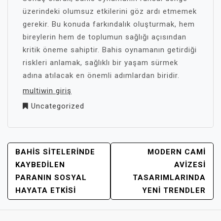
üzerindeki olumsuz etkilerini göz ardı etmemek
gerekir. Bu konuda farkındalık oluşturmak, hem
bireylerin hem de toplumun sağlığı açısından
kritik öneme sahiptir. Bahis oynamanın getirdiği
riskleri anlamak, sağlıklı bir yaşam sürmek
adına atılacak en önemli adımlardan biridir.
multiwin giriş
Uncategorized
YAZI
BAHIS SITELERINDE
MODERN CAMI
GEZINMESI
KAYBEDILEN
AVIZESI
PARANIN SOSYAL
TASARIMLARINDA
HAYATA ETKISI
YENI TRENDLER