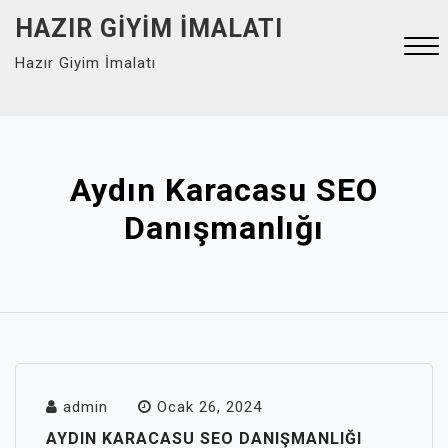
Skip
HAZIR GIYIM İMALATI
to
Hazır Giyim İmalatı
content
Close
Menu
Aydın Karacasu SEO
Danışmanlığı
admin
Ocak 26, 2024
AYDIN KARACASU SEO DANIŞMANLIĞI