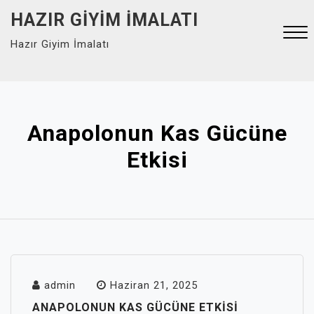
Skip
HAZIR GIYIM İMALATI
to
Hazır Giyim İmalatı
content
Close
Menu
Anapolonun Kas Gücüne
Etkisi
admin
Haziran 21, 2025
ANAPOLONUN KAS GÜCÜNE ETKISI