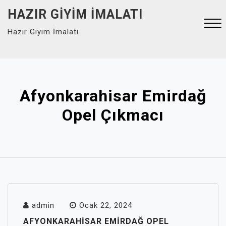
Skip
HAZIR GIYIM İMALATI
to
Hazır Giyim İmalatı
content
Close
Menu
Afyonkarahisar Emirdağ
Opel Çıkmacı
admin
Ocak 22, 2024
AFYONKARAHISAR EMIRDAĞ OPEL