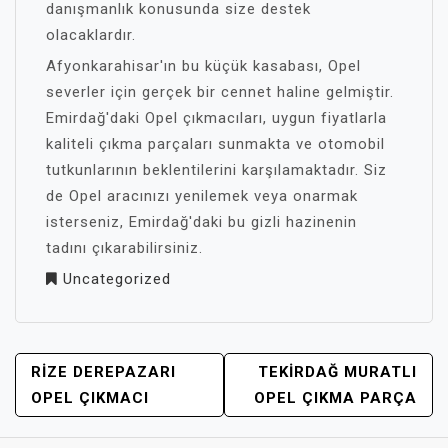
danışmanlık konusunda size destek
olacaklardır.
Afyonkarahisar'ın bu küçük kasabası, Opel
severler için gerçek bir cennet haline gelmiştir.
Emirdağ'daki Opel çıkmacıları, uygun fiyatlarla
kaliteli çıkma parçaları sunmakta ve otomobil
tutkunlarının beklentilerini karşılamaktadır. Siz
de Opel aracınızı yenilemek veya onarmak
isterseniz, Emirdağ'daki bu gizli hazinenin
tadını çıkarabilirsiniz.
Uncategorized
YAZI
RIZE DEREPAZARI
TEKIRDAĞ MURATLI
GEZINMESI
OPEL ÇIKMACI
OPEL ÇIKMA PARÇA