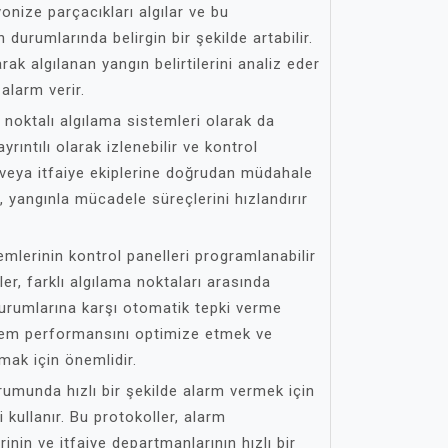
yonize parçacıkları algılar ve bu
 durumlarında belirgin bir şekilde artabilir.
rak algılanan yangın belirtilerini analiz eder
alarm verir.
 noktalı algılama sistemleri olarak da
ayrıntılı olarak izlenebilir ve kontrol
re veya itfaiye ekiplerine doğrudan müdahale
k, yangınla mücadele süreçlerini hızlandırır
emlerinin kontrol panelleri programlanabilir
ler, farklı algılama noktaları arasında
 durumlarına karşı otomatik tepki verme
stem performansını optimize etmek ve
tmak için önemlidir.
rumunda hızlı bir şekilde alarm vermek için
i kullanır. Bu protokoller, alarm
inin ve itfaiye departmanlarının hızlı bir