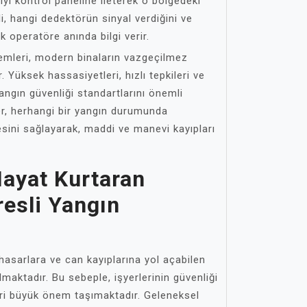
lgiyi kontrol paneline ileterek o bölgedeki
li, hangi dedektörün sinyal verdiğini ve
 operatöre anında bilgi verir.
temleri, modern binaların vazgeçilmez
. Yüksek hassasiyetleri, hızlı tepkileri ve
 yangın güvenliği standartlarını önemli
ler, herhangi bir yangın durumunda
ini sağlayarak, maddi ve manevi kayıpları
Hayat Kurtaran
resli Yangın
 hasarlara ve can kayıplarına yol açabilen
lmaktadır. Bu sebeple, işyerlerinin güvenliği
ri büyük önem taşımaktadır. Geleneksel