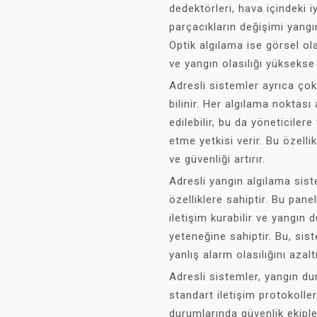
dedektörleri, hava içindeki i
parçacıkların değişimi yangın
Optik algılama ise görsel ola
ve yangın olasılığı yüksekse 
Adresli sistemler ayrıca çok
bilinir. Her algılama noktası 
edilebilir, bu da yöneticile
etme yetkisi verir. Bu özelli
ve güvenliği artırır.
Adresli yangın algılama sist
özelliklere sahiptir. Bu panel
iletişim kurabilir ve yangın
yeteneğine sahiptir. Bu, si
yanlış alarm olasılığını azal
Adresli sistemler, yangın du
standart iletişim protokoller
durumlarında güvenlik ekipler