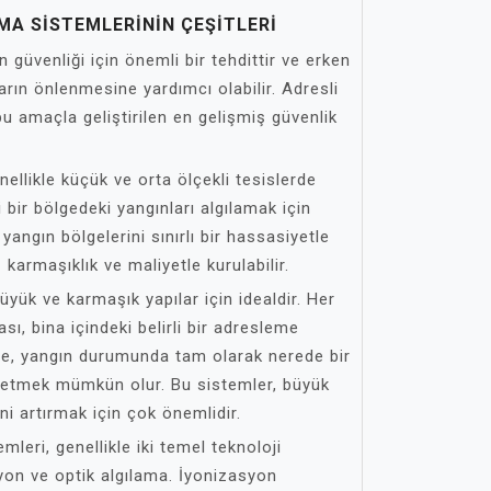
MA SISTEMLERININ ÇEŞITLERI
n güvenliği için önemli bir tehdittir ve erken
ların önlenmesine yardımcı olabilir. Adresli
bu amaçla geliştirilen en gelişmiş güvenlik
ellikle küçük ve orta ölçekli tesislerde
rli bir bölgedeki yangınları algılamak için
, yangın bölgelerini sınırlı bir hassasiyetle
 karmaşıklık ve maliyetle kurulabilir.
üyük ve karmaşık yapılar için idealdir. Her
ı, bina içindeki belirli bir adresleme
de, yangın durumunda tam olarak nerede bir
 etmek mümkün olur. Bu sistemler, büyük
ni artırmak için çok önemlidir.
mleri, genellikle iki temel teknoloji
asyon ve optik algılama. İyonizasyon