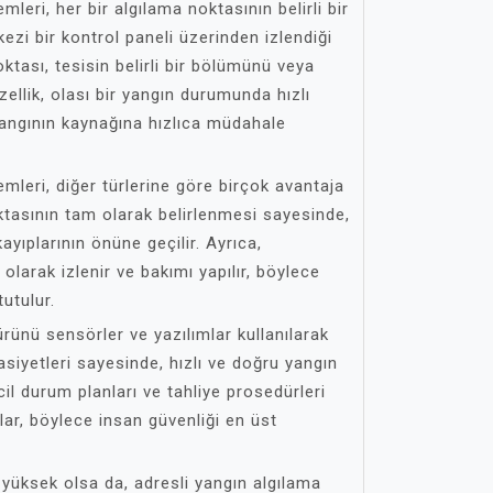
mleri, her bir algılama noktasının belirli bir
ezi bir kontrol paneli üzerinden izlendiği
ktası, tesisin belirli bir bölümünü veya
llik, olası bir yangın durumunda hızlı
yangının kaynağına hızlıca müdahale
emleri, diğer türlerine göre birçok avantaja
oktasının tam olarak belirlenmesi sayesinde,
ayıplarının önüne geçilir. Ayrıca,
olarak izlenir ve bakımı yapılır, böylece
tutulur.
ürünü sensörler ve yazılımlar kullanılarak
siyetleri sayesinde, hızlı ve doğru yangın
acil durum planları ve tahliye prosedürleri
rlar, böylece insan güvenliği en üst
 yüksek olsa da, adresli yangın algılama