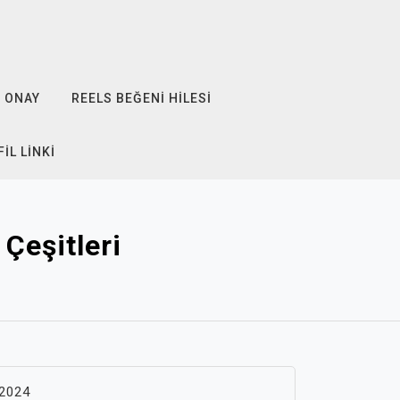
ONAY
REELS BEĞENI HILESI
IL LINKI
Çeşitleri
2024