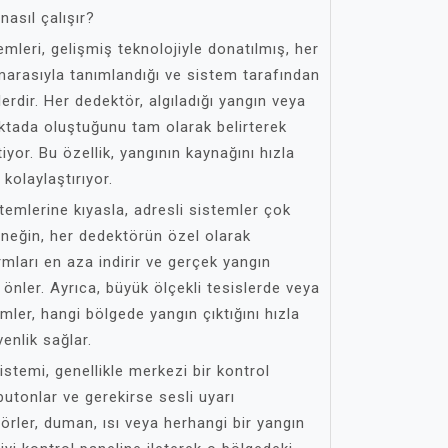
nasıl çalışır?
emleri, gelişmiş teknolojiyle donatılmış, her
marasıyla tanımlandığı ve sistem tarafından
lerdir. Her dedektör, algıladığı yangın veya
oktada oluştuğunu tam olarak belirterek
iyor. Bu özellik, yangının kaynağını hızla
kolaylaştırıyor.
emlerine kıyasla, adresli sistemler çok
rneğin, her dedektörün özel olarak
rmları en aza indirir ve gerçek yangın
nler. Ayrıca, büyük ölçekli tesislerde veya
ler, hangi bölgede yangın çıktığını hızla
venlik sağlar.
istemi, genellikle merkezi bir kontrol
butonlar ve gerekirse sesli uyarı
örler, duman, ısı veya herhangi bir yangın