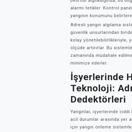
belirtisi algıladığında, bu bi
alarmı tetikler. Kontrol pane
yangının konumunu belirterek
Adresli yangın algılama sis
güvenlik unsurlarından biridir
kolay yönetilebilirlikleriyle,
ölçüde artırırlar. Bu sistem
zamanında müdahale edilmes
minimize ederler.
İşyerlerinde 
Teknoloji: Ad
Dedektörleri
Yangınlar, işyerlerinde ciddi
acil durumlar arasında yer a
için yangın önleme sistemle