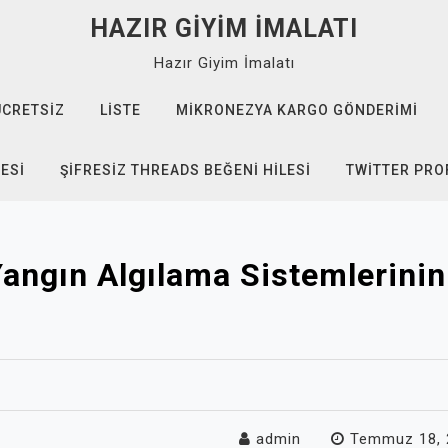
HAZIR GIYIM İMALATI
Hazır Giyim İmalatı
ÜCRETSIZ
LISTE
MIKRONEZYA KARGO GÖNDERIMI
TESI
ŞIFRESIZ THREADS BEĞENI HILESI
TWITTER PROF
Yangın Algılama Sistemlerinin 
admin
Temmuz 18, 