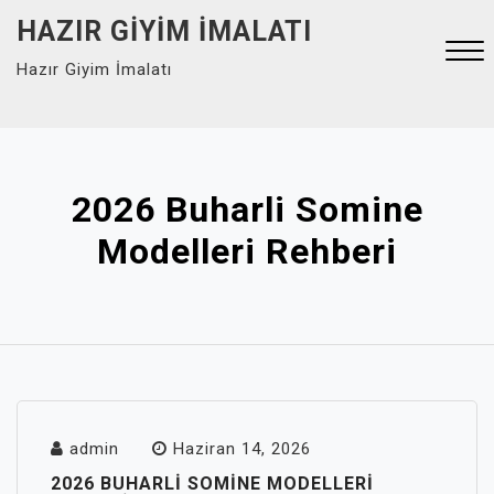
Skip
HAZIR GIYIM İMALATI
to
Hazır Giyim İmalatı
content
Close
Menu
2026 Buharli Somine
Modelleri Rehberi
admin
Haziran 14, 2026
2026 BUHARLI SOMINE MODELLERI