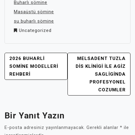
Buharlı şömine
Masaüstü şömine
su buharlı şömine
Uncategorized
YAZI
2026 BUHARLI
MELSADENT TUZLA
GEZINMESI
SOMINE MODELLERI
DIS KLINIGI İLE AGIZ
REHBERI
SAGLIGINDA
PROFESYONEL
COZUMLER
Bir Yanıt Yazın
E-posta adresiniz yayınlanmayacak.
Gerekli alanlar
*
ile